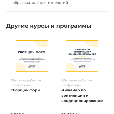
образовательных технологий
Другие курсы и программы
Обучение рабочим
Обучение рабочим
О
профессиям
профессиям
п
Сборщик форм
Инженер по
вентиляции и
кондиционированию