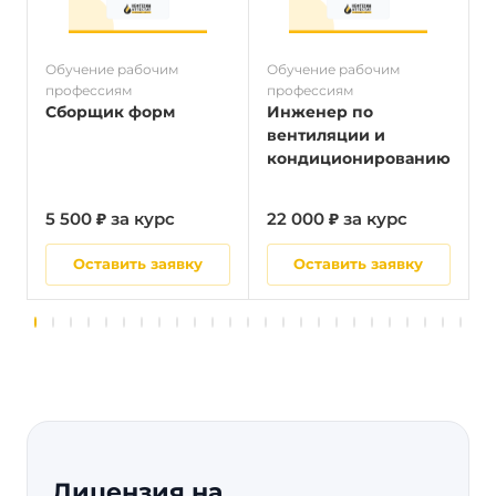
Обучение рабочим
Обучение рабочим
О
профессиям
профессиям
п
Сборщик форм
Инженер по
вентиляции и
кондиционированию
5 500 ₽ за курс
22 000 ₽ за курс
5
Оставить заявку
Оставить заявку
Лицензия на