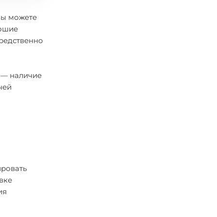
Вы можете
рошие
средственно
е — наличие
чей
ировать
вке
ия