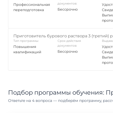
документов:
Профессиональная
Удост
Бессрочно
переподготовка
Свиде
Выпис
прото
Приготовитель бурового раствора 3 (третий) 
Тип программы:
Срок действия
Выдава
документов:
Повышения
Удост
Бессрочно
квалификаций
Свиде
Выпис
прото
Подбор программы обучения: Пр
Ответьте на 4 вопроса — подберём программу, рассч