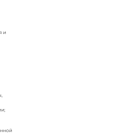
я и
,
и;
енной