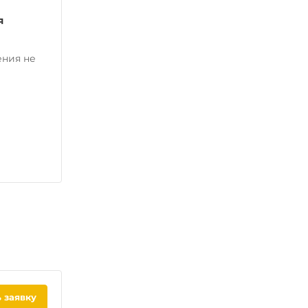
я
ения не
 заявку