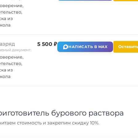
оверение,
тельство,
ка из
кола
разряд
5 500 ₽
Оставить
НАПИСАТЬ В MAX
емый документ:
оверение,
тельство,
ка из
кола
иготовитель бурового раствора
итаем стоимость и закрепим скидку 10%.