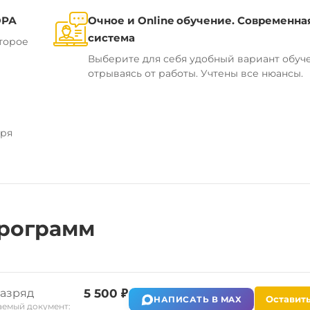
ОРА
Очное и Online обучение. Современна
система
торое
Выберите для себя удобный вариант обуч
отрываясь от работы. Учтены все нюансы.
аря
рограмм
разряд
5 500 ₽
Оставить
НАПИСАТЬ В MAX
емый документ: