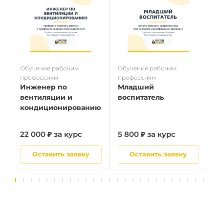
Обучение рабочим
Обучение рабочим
О
профессиям
профессиям
п
Инженер по
Младший
вентиляции и
воспитатель
кондиционированию
22 000 ₽ за курс
5 800 ₽ за курс
2
Оставить заявку
Оставить заявку