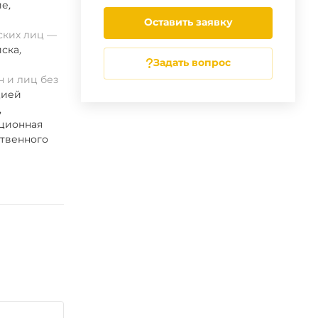
ие
,
Оставить заявку
ских лиц
ска
,
Задать вопрос
 и лиц без
цией
,
ационная
ственного