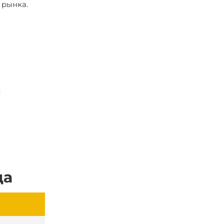
 рынка.
;
да