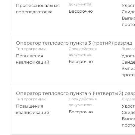
документов:
Профессиональная
Удост
Бессрочно
переподготовка
Свиде
Выпис
прото
Оператор теплового пункта 3 (третий) разряд
Тип программы:
Срок действия
Выдава
документов:
Повышения
Удост
Бессрочно
квалификаций
Свиде
Выпис
прото
Оператор теплового пункта 4 (четвертый) раз
Тип программы:
Срок действия
Выдава
документов:
Повышения
Удост
Бессрочно
квалификаций
Свиде
Выпис
прото