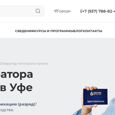
Город
+7 (937) 788-82-
СВЕДЕНИЯ
КУРСЫ И ПРОГРАММЫ
БЛОГ
КОНТАКТЫ
Оператор теплового пункта
атора
 в Уфе
икацию (разряд)
?
одства.