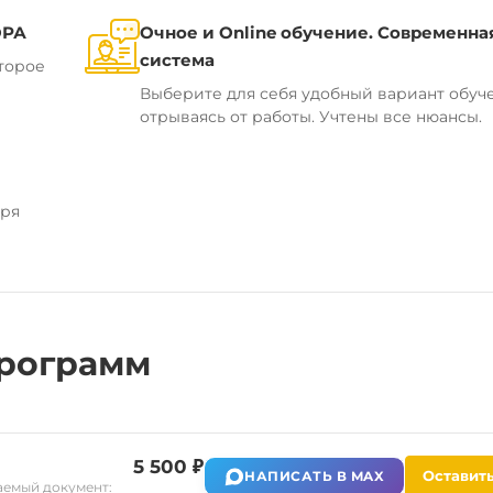
ОРА
Очное и Online обучение. Современна
система
торое
Выберите для себя удобный вариант обуч
отрываясь от работы. Учтены все нюансы.
аря
рограмм
5 500 ₽
Оставить
НАПИСАТЬ В MAX
емый документ: