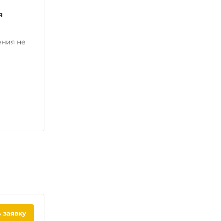
я
ения не
 заявку