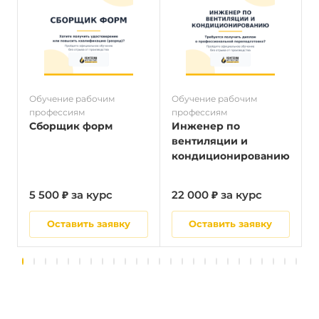
Обучение рабочим
Обучение рабочим
О
профессиям
профессиям
п
Сборщик форм
Инженер по
вентиляции и
кондиционированию
5 500 ₽ за курс
22 000 ₽ за курс
5
Оставить заявку
Оставить заявку