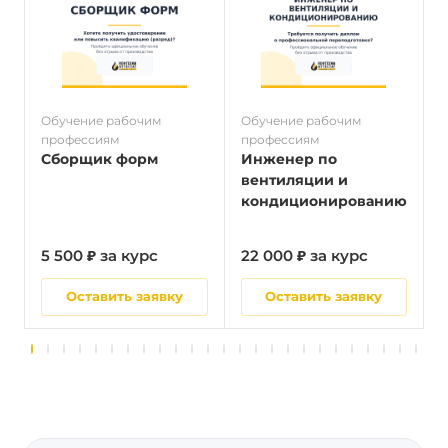
Обучение рабочим
Обучение рабочим
О
профессиям
профессиям
п
Сборщик форм
Инженер по
вентиляции и
кондиционированию
5 500 ₽ за курс
22 000 ₽ за курс
5
Оставить заявку
Оставить заявку