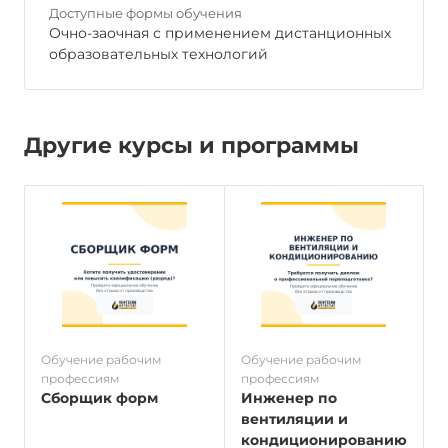
Доступные формы обучения
Очно-заочная с применением дистанционных
образовательных технологий
Другие курсы и программы
Обучение рабочим
Обучение рабочим
О
профессиям
профессиям
п
Сборщик форм
Инженер по
вентиляции и
кондиционированию