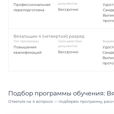
документов:
Профессиональная
Удост
Бессрочно
переподготовка
Свиде
Выпис
прото
Вязальщик 4 (четвертый) разряд
Тип программы:
Срок действия
Выдава
документов:
Повышения
Удост
Бессрочно
квалификаций
Свиде
Выпис
прото
Подбор программы обучения: В
Ответьте на 4 вопроса — подберём программу, рассч