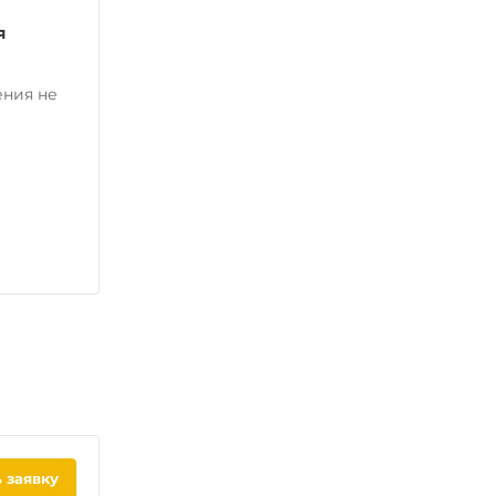
я
ения не
 заявку