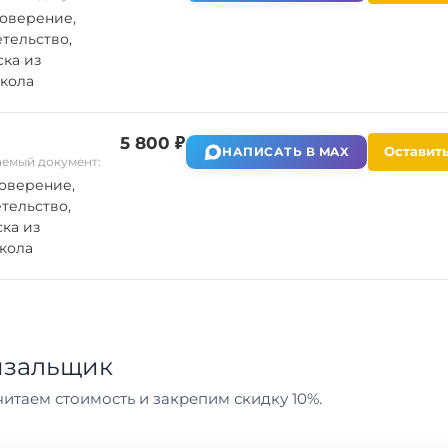
оверение,
тельство,
ка из
кола
5 800 ₽
Оставить
НАПИСАТЬ В MAX
емый документ:
оверение,
тельство,
ка из
кола
язальщик
итаем стоимость и закрепим скидку 10%.