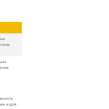
вки
толе.
ьно-
вание
ожность
ек и для