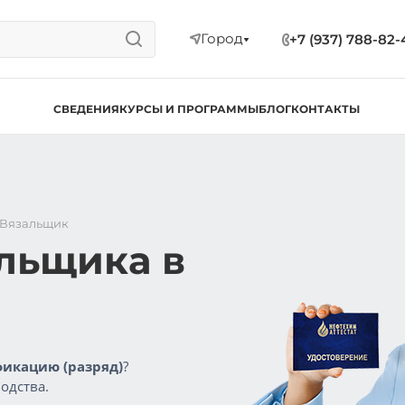
Город
+7 (937) 788-82-
СВЕДЕНИЯ
КУРСЫ И ПРОГРАММЫ
БЛОГ
КОНТАКТЫ
Вязальщик
льщика в
икацию (разряд)
?
одства.