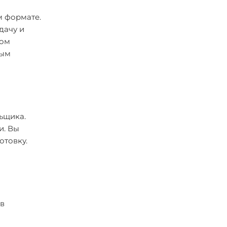
м формате.
дачу и
ном
ным
ьщика.
и. Вы
отовку.
 в