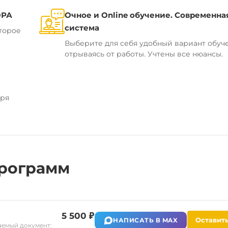
ОРА
Очное и Online обучение. Современна
система
торое
Выберите для себя удобный вариант обуч
отрываясь от работы. Учтены все нюансы.
аря
рограмм
5 500 ₽
Оставить
НАПИСАТЬ В MAX
емый документ: