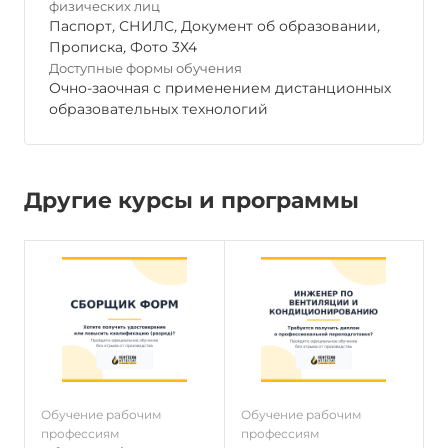
физических лиц
Паспорт
,
СНИЛС
,
Документ об образовании
,
Прописка
,
Фото 3Х4
Доступные формы обучения
Очно-заочная с применением дистанционных
образовательных технологий
Другие курсы и программы
Обучение рабочим
Обучение рабочим
О
профессиям
профессиям
п