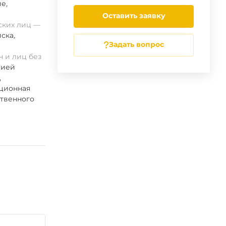
ие
,
Оставить заявку
ских лиц
ска
,
Задать вопрос
 и лиц без
цией
,
ационная
ственного