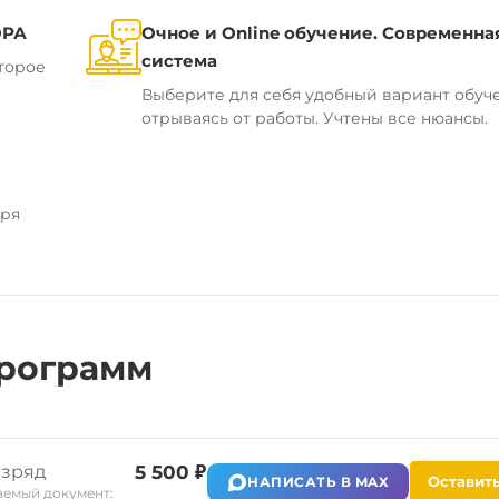
ОРА
Очное и Online обучение. Современна
система
торое
Выберите для себя удобный вариант обуч
отрываясь от работы. Учтены все нюансы.
аря
рограмм
азряд
5 500 ₽
Оставить
НАПИСАТЬ В MAX
емый документ: