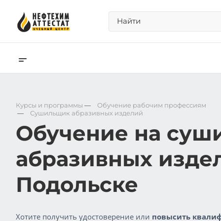
Курсы и программы
—
Обучение рабочим профессиям
—
Сушильщик абразивных изделий
Обучение на суш
абразивных изде
Подольске
Хотите получить удостоверение или
повысить квалиф