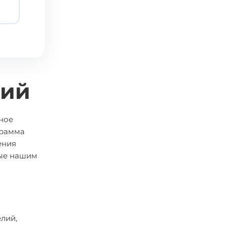
лий
ное
грамма
ения
ные нашим
лий,