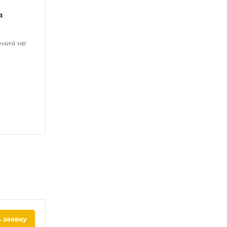
я
ения не
 заявку