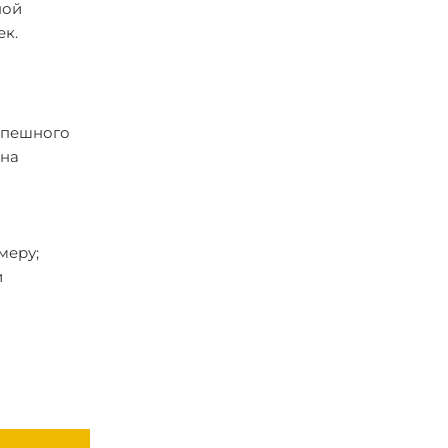
ной
ек.
успешного
 на
меру;
и