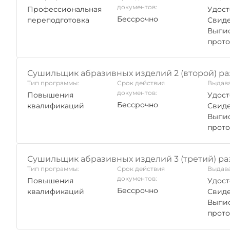
документов:
Профессиональная
Удост
Бессрочно
переподготовка
Свиде
Выпис
прото
Сушильщик абразивных изделий 2 (второй) р
Тип программы:
Срок действия
Выдава
документов:
Повышения
Удост
Бессрочно
квалификаций
Свиде
Выпис
прото
Сушильщик абразивных изделий 3 (третий) ра
Тип программы:
Срок действия
Выдава
документов:
Повышения
Удост
Бессрочно
квалификаций
Свиде
Выпис
прото