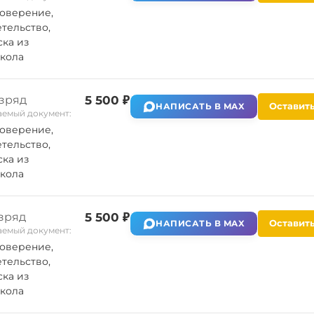
оверение,
тельство,
ка из
кола
азряд
5 500 ₽
Оставить
НАПИСАТЬ В MAX
емый документ:
оверение,
тельство,
ка из
кола
зряд
5 500 ₽
Оставить
НАПИСАТЬ В MAX
емый документ:
оверение,
тельство,
ка из
кола