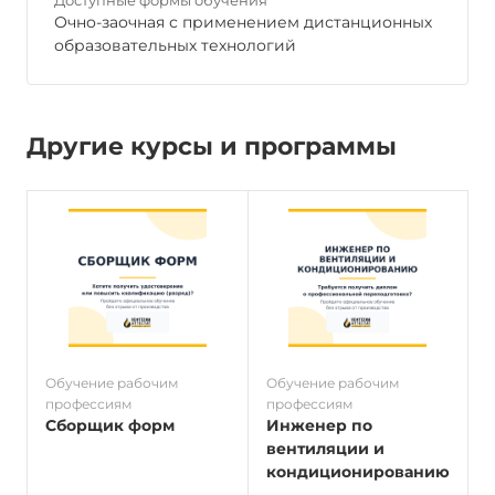
Доступные формы обучения
Очно-заочная с применением дистанционных
образовательных технологий
Другие курсы и программы
Обучение рабочим
Обучение рабочим
О
профессиям
профессиям
п
Сборщик форм
Инженер по
вентиляции и
кондиционированию