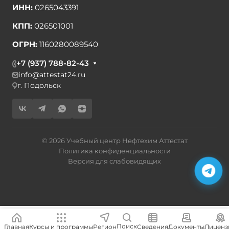
ИНН:
0265043391
КПП:
026501001
ОГРН:
1160280089540
+7 (937) 788-82-43
info@attestat24.ru
г. Подольск
© 2026 Учебный центр Нефтехим Аттестат
Политика конфиденциальности
Версия для слабовидящих
Поиск
Главная
Курсы и программы
Сведения
Документы
Лиценз
Регион