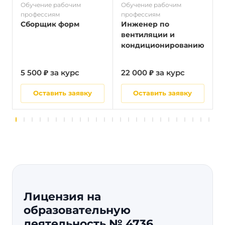
Обучение рабочим
Обучение рабочим
О
профессиям
профессиям
п
Сборщик форм
Инженер по
вентиляции и
кондиционированию
5 500 ₽ за курс
22 000 ₽ за курс
5
Оставить заявку
Оставить заявку
Лицензия на
образовательную
деятельность № 4736