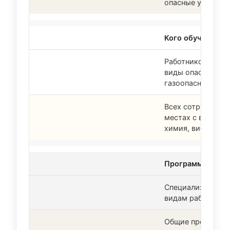
опасные условия 
Кого обучают
Работников, вып
виды опасных раб
газоопасные, элек
Всех сотрудников
местах с вредны
химия, вибрация и
Программа обуч
Специализирован
видам работ (В, Г
Общие программы 